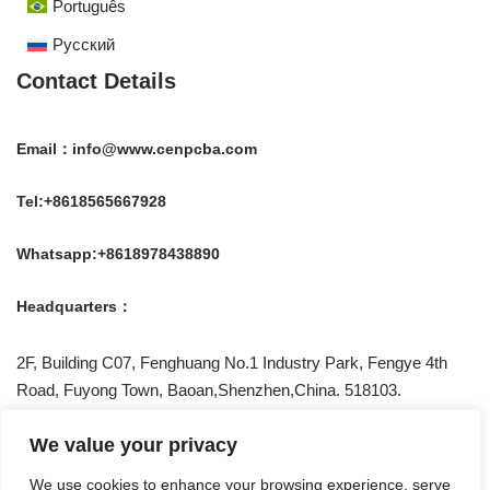
Português
Русский
Contact Details
Email：info@www.cenpcba.com
Tel:+8618565667928
Whatsapp:+8618978438890
Headquarters：
2F, Building C07, Fenghuang No.1 Industry Park, Fengye 4th
Road, Fuyong Town, Baoan,Shenzhen,China. 518103.
Be Social With US !
We value your privacy
We use cookies to enhance your browsing experience, serve