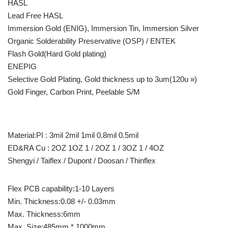
HASL
Lead Free HASL
Immersion Gold (ENIG), Immersion Tin, Immersion Silver
Organic Solderability Preservative (OSP) / ENTEK
Flash Gold(Hard Gold plating)
ENEPIG
Selective Gold Plating, Gold thickness up to 3um(120u »)
Gold Finger, Carbon Print, Peelable S/M
Material:PI : 3mil 2mil 1mil 0.8mil 0.5mil
ED&RA Cu : 2OZ 1OZ 1 / 2OZ 1 / 3OZ 1 / 4OZ
Shengyi / Taiflex / Dupont / Doosan / Thinflex
Flex PCB capability:1-10 Layers
Min. Thickness:0.08 +/- 0.03mm
Max. Thickness:6mm
Max. Size:485mm * 1000mm