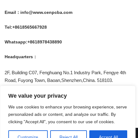
Email：info@www.cenpcba.com
Tel:+8618565667928
Whatsapp:+8618978438890
Headquarters：
2F, Building C07, Fenghuang No.1 Industry Park, Fengye 4th
Road, Fuyong Town, Baoan,Shenzhen,China. 518103.
Be Social With US !
We value your privacy
We use cookies to enhance your browsing experience, serve
personalized ads or content, and analyze our traffic. By
clicking "Accept All", you consent to our use of cookies.
Privacy Policy
Customize
Reject All
Accept All