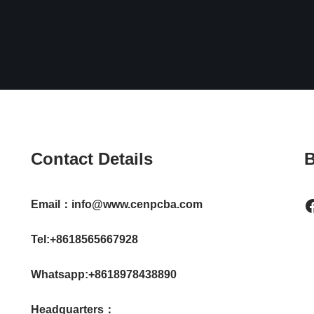
Contact Details
B
Email：info@www.cenpcba.com
Tel:+8618565667928
Whatsapp:+8618978438890
Headquarters：