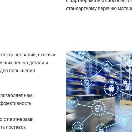
с партнерами мы способны об
стандартному перечню матери
спектр операций, включая
учших цен на детали и
в для повышения
позволяет нам:
эффективность
о с партнерами
ть поставок